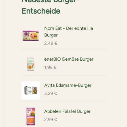
t
d
r
k
e
e
u
Entscheide
o
t
k
d
t
u
Nom Eat - Der echte lila
e
k
Burger
t
2,49
€
e
enerBiO Gemüse Burger
1,99
€
Avita Edamame-Burger
3,29
€
Abbelen Falafel Burger
2,99
€