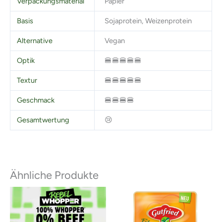
Verpackungsmaterial
Papier
Basis
Sojaprotein, Weizenprotein
Alternative
Vegan
Optik
🍔🍔🍔🍔🍔
Textur
🍔🍔🍔🍔🍔
Geschmack
🍔🍔🍔🍔
Gesamtwertung
😢
Ähnliche Produkte