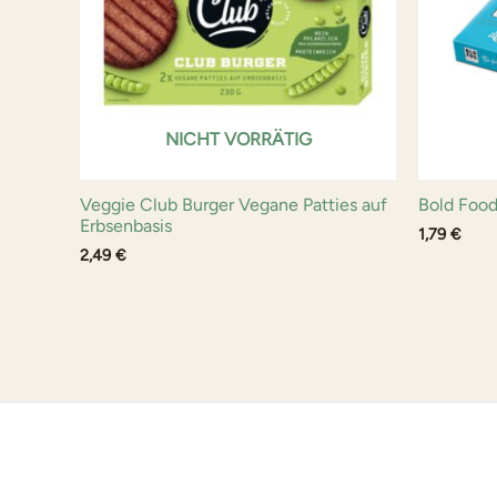
NICHT VORRÄTIG
Veggie Club Burger Vegane Patties auf
Bold Food
Erbsenbasis
1,79
€
2,49
€