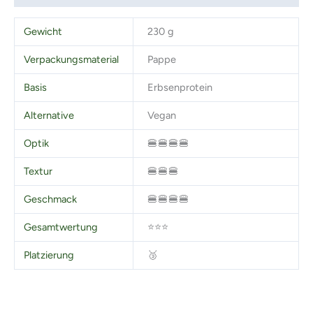
Gewicht
230 g
Verpackungsmaterial
Pappe
Basis
Erbsenprotein
Alternative
Vegan
Optik
🍔🍔🍔🍔
Textur
🍔🍔🍔
Geschmack
🍔🍔🍔🍔
Gesamtwertung
⭐⭐⭐
Platzierung
🥉