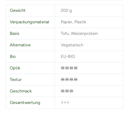
Gewicht
200 g
Verpackungsmaterial
Papier, Plastik
Basis
Tofu, Weizenprotein
Alternative
Vegetarisch
Bio
EU-BIO
Optik
🍔🍔🍔🍔
Textur
🍔🍔🍔🍔
Geschmack
🍔🍔🍔
Gesamtwertung
⭐⭐⭐