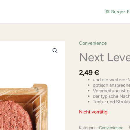
🍔 Burger-E
Convenience
Next Leve
2,49
€
und ein weiterer 
optisch ansprech
Verarbeitung ist 
der typische Na
Textur und Struktu
Nicht vorrätig
Kategorie:
Convenience