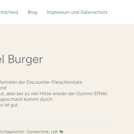
ntscheid
Blog
Impressum und Datenschutz
l Burger
Vertreter der Discounter-Fleischimitate
end
gut, aber bei zu viel Hitze wieder der Gummi-Effekt
chgescmack kommt durch
r ist gut
Schlagwörter:
Gentechnik
,
Lidl
,
🐄