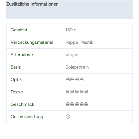
Zusätzliche Informationen
Rezensionen (0)
Gewicht
160 g
Verpackungsmaterial
Pappe, Plastik
Alternative
Vegan
Basis
Sojaprotein
Optik
🍔🍔🍔🍔
Textur
🍔🍔🍔🍔🍔
Geschmack
🍔🍔🍔🍔🍔
Gesamtwertung
😢