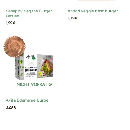
Vehappy Vegane Burger
endori veggie best burger
Patties
1,79
€
1,99
€
NICHT VORRÄTIG
Avita Edamame-Burger
3,29
€